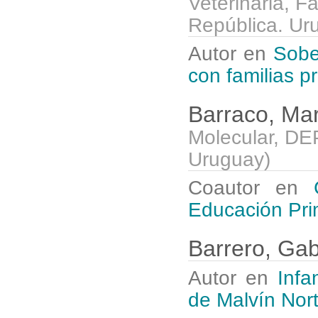
Veterinaria, F
República. Ur
Autor en
Sober
con familias 
Barraco, Ma
Molecular, DE
Uruguay
)
Coautor en
Educación Pri
Barrero, Gab
Autor en
Infa
de Malvín Nort