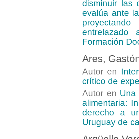
disminuir las
evalúa ante l
proyectando
entrelazado
Formación Do
Ares, Gastó
Autor en
Inte
crítico de exp
Autor en
Una 
alimentaria: I
derecho a un
Uruguay de ca
Argüello Var