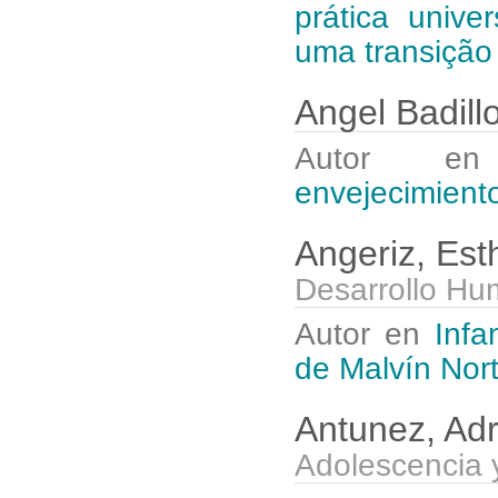
prática unive
uma transição
Angel Badill
Autor 
envejecimient
Angeriz, Es
Desarrollo Hu
Autor en
Infa
de Malvín Nort
Antunez, Ad
Adolescencia 