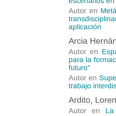
escenarios en
Autor en
Metá
transdiscipl
aplicación
Arcia Herná
Autor en
Espa
para la formac
futuro”
Autor en
Super
trabajo interdi
Ardito, Lore
Autor en
La