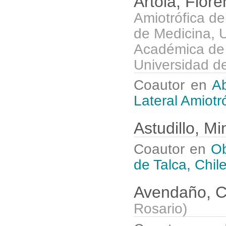
Artola, Flor
Amiotrófica de
de Medicina, 
Académica de 
Universidad d
Coautor en
Ab
Lateral Amiot
Astudillo, M
Coautor en
Ob
de Talca, Chil
Avendaño, C
Rosario
)