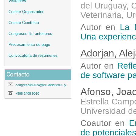
Visitantes
del Uruguay, 
Comité Organizador
Veterinaria, U
Comité Científico
Autor en
La 
Congresos IEI anteriores
Una experienci
Procesamiento de pago
Adorjan, Ale
Convocatoria de resúmenes
Autor en
Refl
de software pa
Contacto
congresoiei2024@ei.udelar.edu.uy
Afonso, Joa
+598 2408 9010
Estrella Camp
Universidad de
Coautor en
E
de potenciale