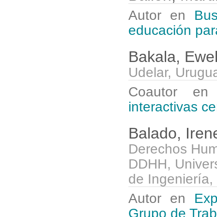
Autor en
Bus
educación para
Bakala, Ewe
Udelar, Urugu
Coautor e
interactivas c
Balado, Ire
Derechos Hu
DDHH, Univers
de Ingeniería
Autor en
Exp
Grupo de Tra