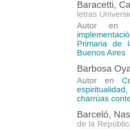
Baracetti, 
letras Univers
Autor e
implementació
Primaria de 
Buenos Aires
Barbosa Oya
Autor en
C
espiritualida
charrúas con
Barceló, Na
de la Repúbli