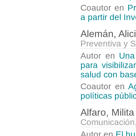
Coautor en
Pr
a partir del In
Alemán, Alic
Preventiva y S
Autor en
Una 
para visibiliz
salud con bas
Coautor en
A
políticas públi
Alfaro, Milit
Comunicación,
Autor en
El hu