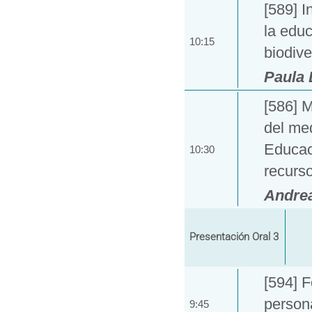
[589] I
la educ
10:15
biodive
Paula 
[586] M
del med
Educaci
10:30
recurs
Andrea
Presentación Oral 3
[594] 
persona
9:45