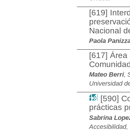
[619] Inter
preservació
Nacional d
Paola Panizz
[617] Área 
Comunidad 
Mateo Berri
, 
Universidad de
[590] C
prácticas 
Sabrina Lope
Accesibilidad, 