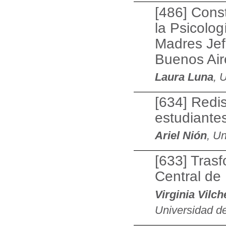
[486] Cons
la Psicolog
Madres Jef
Buenos Air
Laura Luna
, 
[634] Redi
estudiante
Ariel Nión
, U
[633] Trasf
Central de 
Virginia Vilch
Universidad de