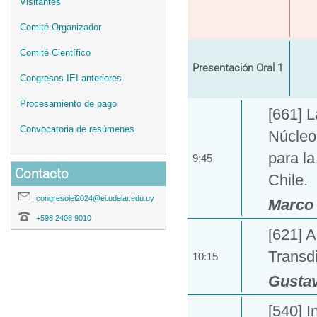
Visitantes
Comité Organizador
Comité Científico
Presentación Oral 1
Congresos IEI anteriores
Procesamiento de pago
[661] 
Convocatoria de resúmenes
Núcleo 
para l
9:45
Contacto
Chile.
congresoiei2024@ei.udelar.edu.uy
Marco 
+598 2408 9010
[621] A
Transdi
10:15
Gustav
[540] I