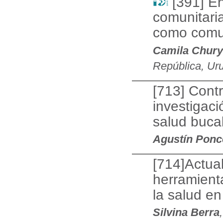
[391] En
comunitari
como comu
Camila Chury
República, Ur
[713] Cont
investigac
salud bucal
Agustín Ponc
[714]Actual
herramienta
la salud e
Silvina Berra