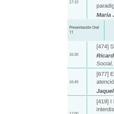
17:15
paradi
Maria 
Presentación Oral
11
[474] S
16:30
Ricard
Social
[677] E
atenció
16:45
Jaquel
[419] 
interdi
17:00