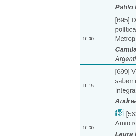
Pablo 
[695] 
polític
Metrop
10:00
Camila
Argent
[699] 
sabemo
10:15
Integra
Andre
[56
Amiotr
10:30
Laura 