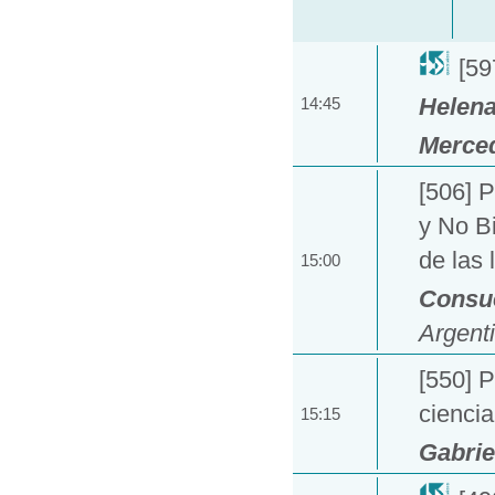
[59
Helen
14:45
Merce
[506] 
y No B
de las 
15:00
Consu
Argent
[550] P
ciencia
15:15
Gabrie