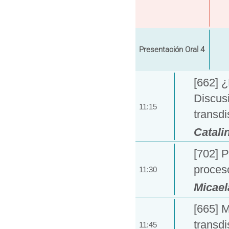
Presentación Oral 4
[662] ¿
Discus
11:15
transdi
Catali
[702] P
proceso
11:30
Micael
[665] 
transdi
11:45