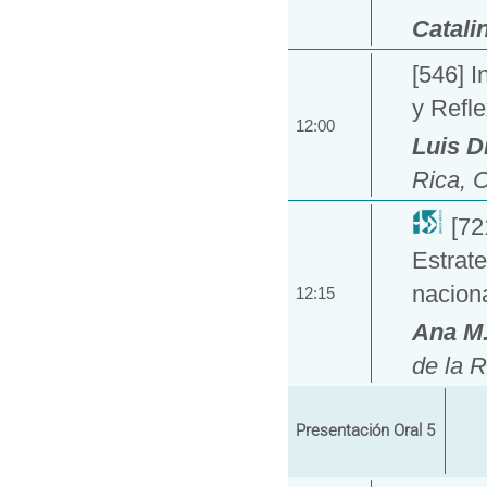
Catali
[546] I
y Refl
12:00
Luis D
Rica, 
[72
Estrate
naciona
12:15
Ana M
de la R
Presentación Oral 5