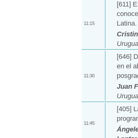
[611] 
conoce
Latina.
11:15
Cristi
Urugua
[646] 
en el 
posgra
11:30
Juan 
Urugua
[405] L
progra
11:45
Ángele