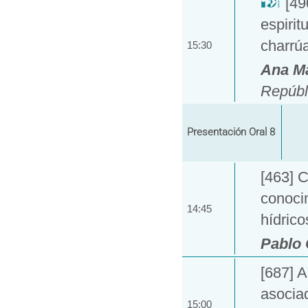
[49
espirit
charrú
15:30
Ana M
Repúbl
Presentación Oral 8
[463] C
conocim
14:45
hídric
Pablo
[687] A
asocia
15:00