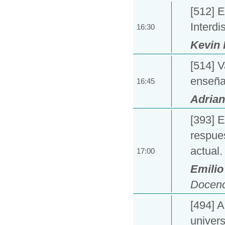
[512] 
Interdi
16:30
Kevin
[514] V
enseña
16:45
Adrian
[393] E
respues
actual.
17:00
Emilio
Docenc
[494] A
univers