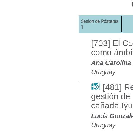
Sesión de Pósteres
1
[703] El C
como ámbito
Ana Carolina
Uruguay.
[481] R
gestión de 
cañada Iyu
Lucía Gonzale
Uruguay.