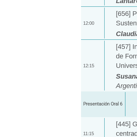
Lantar
[656] P
Sustent
12:00
Claudi
[457] I
de For
Univer
12:15
Susana
Argent
Presentación Oral 6
[445] G
centra
11:15