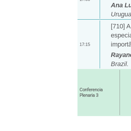
Ana Lu
Urugua
[710] A
especia
import
17:15
Rayan
Brazil.
Conferencia
Plenaria 3