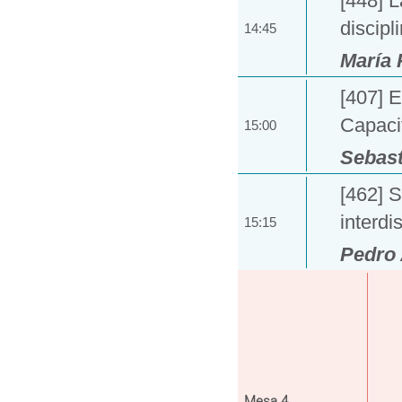
[448] L
discipl
14:45
María 
[407] E
Capaci
15:00
Sebast
[462] S
interdi
15:15
Pedro 
Mesa 4