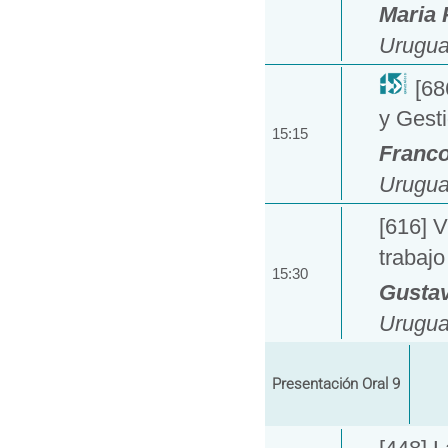
Maria 
Urugua
[68
y Gest
15:15
Franco
Urugua
[616] V
trabajo
15:30
Gusta
Urugua
Presentación Oral 9