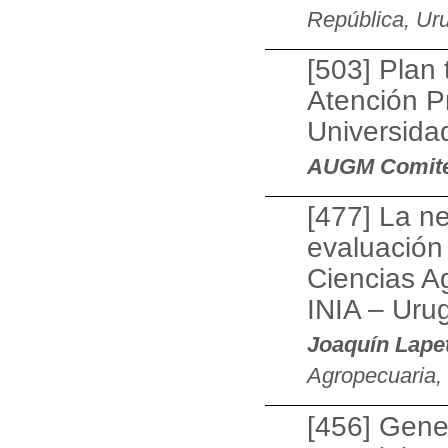
República, Ur
[503] Plan 
Atención Pr
Universid
AUGM Comité
[477] La ne
evaluación
Ciencias A
INIA – Uru
Joaquín Lape
Agropecuaria,
[456] Gene