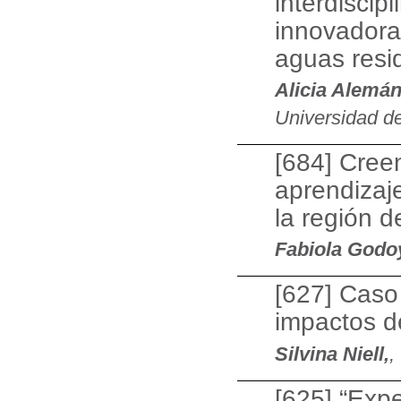
interdiscipl
innovadora
aguas resi
Alicia Alemá
Universidad de
[684] Cree
aprendizaje
la región d
Fabiola Godo
[627] Caso
impactos de
Silvina Niell,
,
[625] “Exp