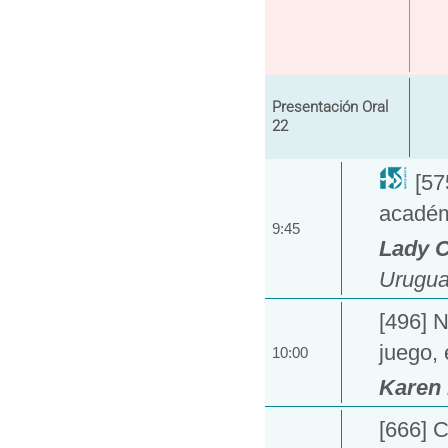
Presentación Oral
22
[57
académ
9:45
Lady C
Urugua
[496] N
juego, 
10:00
Karen
[666] 