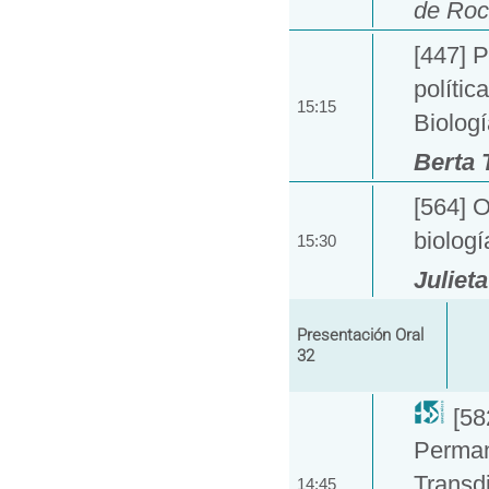
de Roc
[447] P
polític
15:15
Biologí
Berta 
[564] 
biologí
15:30
Juliet
Presentación Oral
32
[58
Permane
Transd
14:45