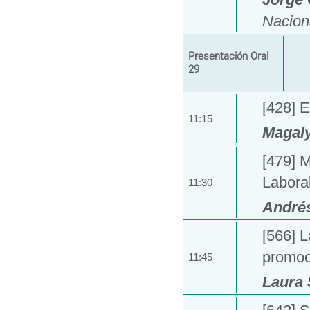
Naciona
Presentación Oral
29
[428] 
11:15
Magal
[479] 
Laboral
11:30
André
[566] L
promoc
11:45
Laura 