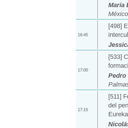
María 
México
[498] 
intercu
16:45
Jessic
[533] 
formaci
17:00
Pedro 
Palmas
[511] 
del pen
17:15
Eureka
Nicolá