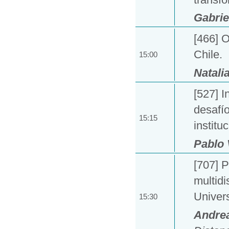
Gabrie
[466] O
Chile.
15:00
Natali
[527] I
desafí
15:15
institu
Pablo 
[707] 
multidi
Univers
15:30
Andre