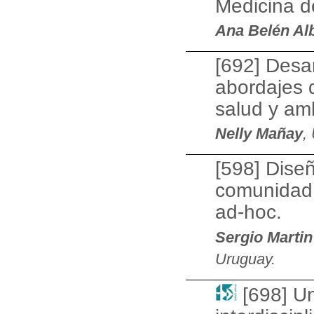
Medicina d
Ana Belén Al
[692] Desar
abordajes d
salud y am
Nelly Mañay
,
[598] Diseñ
comunidad 
ad-hoc.
Sergio Marti
Uruguay.
[698] U