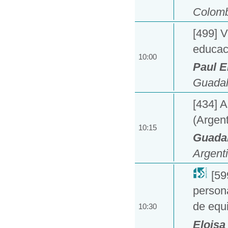
Colomb
[499] V
educaci
10:00
Paul 
Guadal
[434] A
(Argen
10:15
Guada
Argent
[59
persona
de equi
10:30
Eloisa