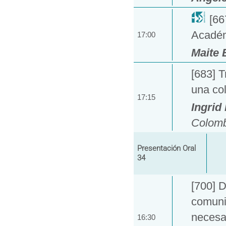
[66
Académ
17:00
Maite 
[683] T
una col
17:15
Ingrid
Colomb
Presentación Oral
34
[700] D
comuni
necesa
16:30