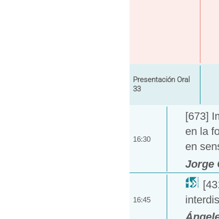
Presentación Oral
33
[673] 
en la f
16:30
en sens
Jorge 
[43
interdis
16:45
Ángele