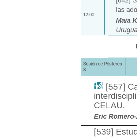
[642] 
las ad
12:00
Maia K
Urugua
Sesión de Pósteres
3
[557] Ca
interdiscip
CELAU.
Eric Romero-
[539] Estud