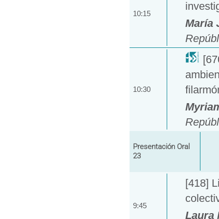
investi
10:15
María 
Repúbl
[67
ambien
filarmó
10:30
Myriam
Repúbl
Presentación Oral
23
[418] L
colect
9:45
Laura 