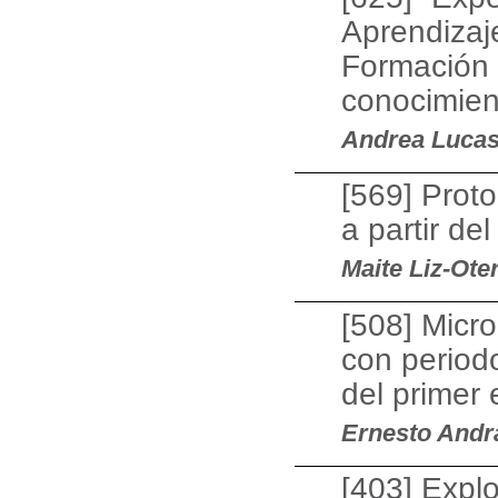
Aprendizaj
Formación 
conocimient
Andrea Luca
[569] Prot
a partir del
Maite Liz-Ote
[508] Micro
con periodo
del primer 
Ernesto Andr
[403] Explo