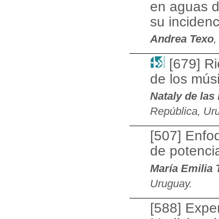
en aguas d
su inciden
Andrea Texo
,
[679] Ri
de los mús
Nataly de la
República, Ur
[507] Enfoq
de potenci
María Emilia 
Uruguay.
[588] Exper