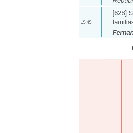
Repúbl
[628] S
famili
15:45
Ferna