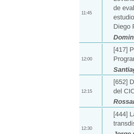
de eval
11:45
estudi
Diego 
Domini
[417] P
Progra
12:00
Santi
[652] D
del CI
12:15
Rossan
[444] 
transdi
12:30
Jorge 