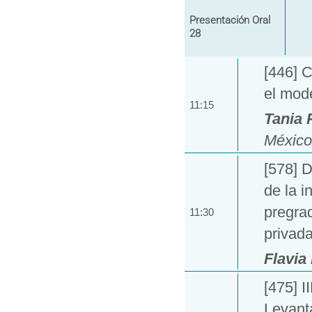
Presentación Oral
28
[446] C
el mod
11:15
Tania
México
[578] D
de la 
pregrad
11:30
privada
Flavia
[475] I
Levant