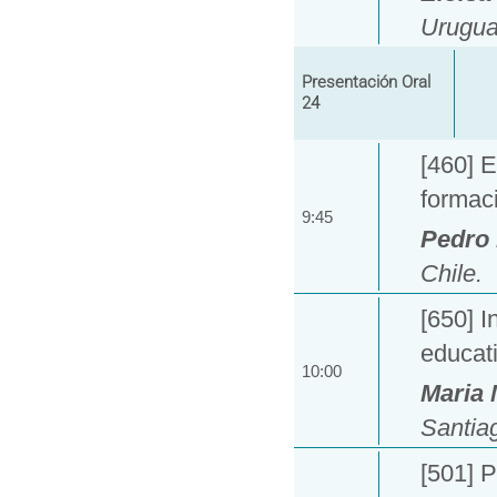
Urugua
Presentación Oral
24
[460] E
formaci
9:45
Pedro 
Chile.
[650] I
educati
10:00
Maria 
Santiag
[501] P