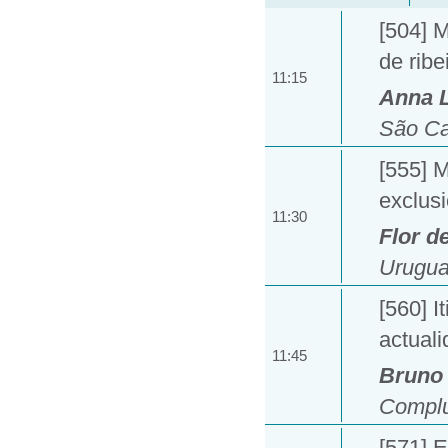
[504] M
de ribe
11:15
Anna 
São Car
[555] 
exclus
11:30
Flor d
Urugua
[560] I
actual
11:45
Bruno 
Complu
[571] E