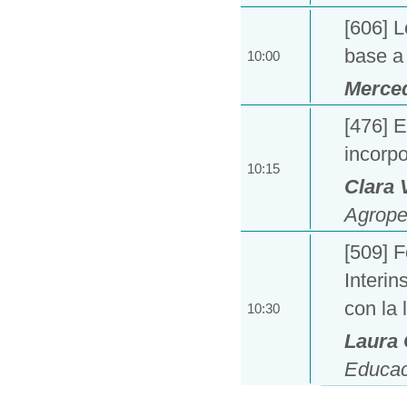
[606] 
base a 
10:00
Merce
[476] E
incorpo
10:15
Clara V
Agrope
[509] F
Interin
con la 
10:30
Laura 
Educac