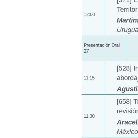
Territo
12:00
Martin
Urugua
Presentación Oral
27
[528] I
aborda
11:15
Agust
[658] T
revisi
11:30
Aracel
México