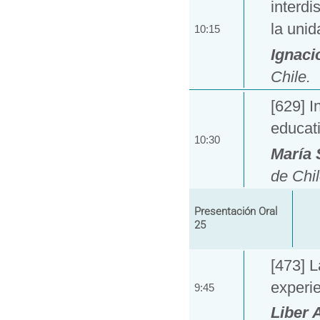
interdi
la unid
10:15
Ignaci
Chile.
[629] I
educat
10:30
María 
de Chil
Presentación Oral
25
[473] 
experie
9:45
Liber 