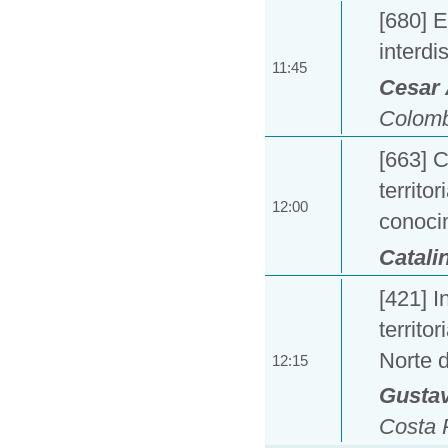
[680] E
interdi
11:45
Cesar 
Colomb
[663] C
territo
12:00
conocim
Catali
[421] I
territo
Norte 
12:15
Gustav
Costa 