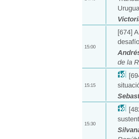
Urugua
Victor
[674] A
desafí
15:00
Andrés
de la 
[69
situaci
15:15
Sebast
[48
sustent
15:30
Silvan