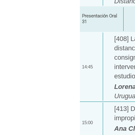
Distanc
Presentación Oral
31
[408] L
distanc
consig
interve
14:45
estudi
Lorena
Urugua
[413] D
improp
15:00
Ana Cl