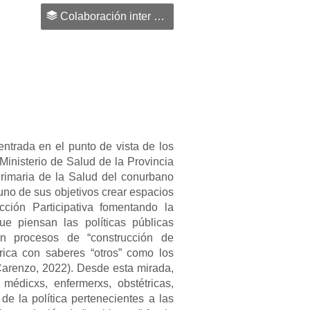
Colaboración inter y transdisciplinaria para el diseño, implementación y evaluación de políticas públicas
entrada en el punto de vista de los
Ministerio de Salud de la Provincia
rimaria de la Salud del conurbano
uno de sus objetivos crear espacios
ción Participativa fomentando la
ue piensan las políticas públicas
en procesos de “construcción de
rica con saberes “otros” como los
 Carenzo, 2022). Desde esta mirada,
médicxs, enfermerxs, obstétricas,
de la política pertenecientes a las