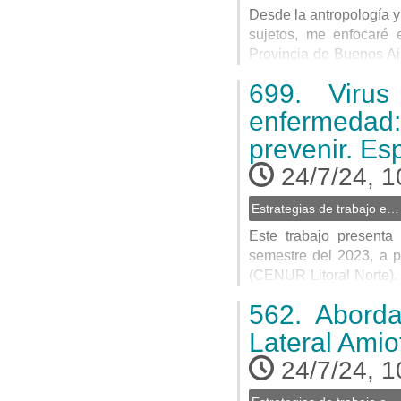
Desde la antropología y
sujetos, me enfocaré 
Provincia de Buenos Ai
conurbano bonaerense e
699.
Virus 
crear espacios de co-ges
enfermeda
Go
prevenir. Es
to
contribution
24/7/24, 1
page
Estrategias de trabajo en equipos inter y transdisciplinarios
Este trabajo presenta
semestre del 2023, a pa
(CENUR Litoral Norte).
Formación Integral (EF
562.
Abordaj
formato de enseñanza qu
Lateral Amio
Go
24/7/24, 1
to
contribution