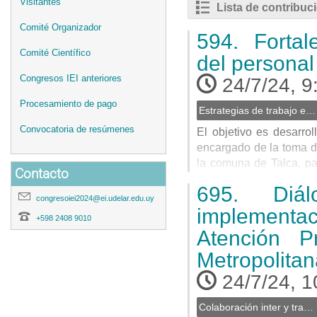
Visitantes
Lista de contribuc
Comité Organizador
594.
Fortale
Comité Científico
del personal 
Congresos IEI anteriores
24/7/24, 9
Procesamiento de pago
Estrategias de trabajo en equipos inter y transdisciplinarios
Convocatoria de resúmenes
El objetivo es desarrol
encargado de la toma de
la comuna de Talca, pa
Contacto
etapa pre analítica de
695.
Diálo
trimestrales por debajo d
congresoiei2024@ei.udelar.edu.uy
implementa
+598 2408 9010
Go
Atención P
to
contribution
Metropolita
page
24/7/24, 1
Colaboración inter y transdisciplinaria para el diseño, implementación y evaluación de políticas públicas