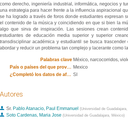
como derecho, ingeniería industrial, informática, negocios y tu
una estrategia para hacer frente a la influencia aspiracional 
se ha logrado a través de foros donde estudiantes expresan su
el contenido de la música y coincidiendo en que si bien la m
algo que sirva de inspiración. Las sesiones crean conteni
estudiantes de educación media superior y superior creand
transdisciplinar académica y estudiantil se busca trascender d
abordar y reducir un problema tan complejo y lacerante como l
Palabras clave
México, narcocorridos, viol
País o países del que provienen los autores
Mexico
¿Completó los datos de afiliación institucional y país de todos los autores?
SI
Autores
Sr.
Pablo Atanacio, Paul Emmanuel
(
Universidad de Guadalajara
Soto Cardenas, Maria Jose
(
Universidad de Guadalajara, México
)