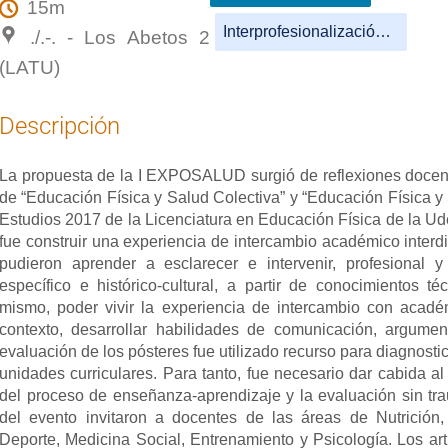
15m
Interprofesionalización de la salud II
./.-. - Los Abetos 2
(LATU)
Descripción
La propuesta de la I EXPOSALUD surgió de reflexiones docent
de “Educación Física y Salud Colectiva” y “Educación Física y 
Estudios 2017 de la Licenciatura en Educación Física de la Udel
fue construir una experiencia de intercambio académico interdis
pudieron aprender a esclarecer e intervenir, profesional 
específico e histórico-cultural, a partir de conocimientos téc
mismo, poder vivir la experiencia de intercambio con académ
contexto, desarrollar habilidades de comunicación, argument
evaluación de los pósteres fue utilizado recurso para diagnostic
unidades curriculares. Para tanto, fue necesario dar cabida al 
del proceso de enseñanza-aprendizaje y la evaluación sin tr
del evento invitaron a docentes de las áreas de Nutrición,
Deporte, Medicina Social, Entrenamiento y Psicología. Los ar