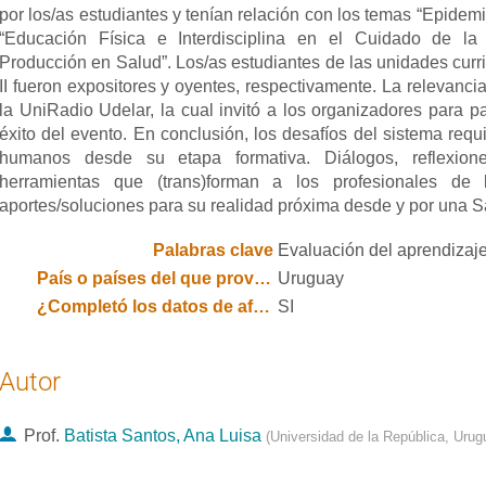
por los/as estudiantes y tenían relación con los temas “Epidemi
“Educación Física e Interdisciplina en el Cuidado de la
Producción en Salud”. Los/as estudiantes de las unidades curr
II fueron expositores y oyentes, respectivamente. La relevanci
la UniRadio Udelar, la cual invitó a los organizadores para pa
éxito del evento. En conclusión, los desafíos del sistema requ
humanos desde su etapa formativa. Diálogos, reflexion
herramientas que (trans)forman a los profesionales de
aportes/soluciones para su realidad próxima desde y por una S
Palabras clave
Evaluación del aprendizaje,
País o países del que provienen los autores
Uruguay
¿Completó los datos de afiliación institucional y país de todos los autores?
SI
Autor
Prof.
Batista Santos, Ana Luisa
(
Universidad de la República, Uru