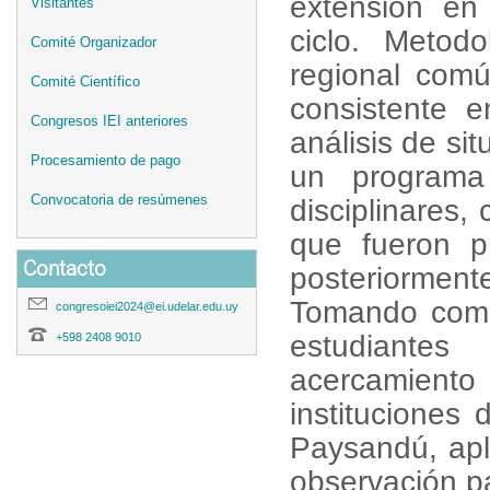
extensión en
Visitantes
ciclo. Metod
Comité Organizador
regional com
Comité Científico
consistente 
Congresos IEI anteriores
análisis de si
Procesamiento de pago
un programa
Convocatoria de resúmenes
disciplinares
que fueron p
Contacto
posteriorme
Tomando como 
congresoiei2024@ei.udelar.edu.uy
estudiante
+598 2408 9010
acercamiento
instituciones 
Paysandú, apli
observación pa