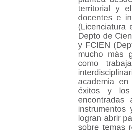
territorial y e
docentes e in
(Licenciatura 
Depto de Cien
y FCIEN (Dept
mucho más ge
como trabaja
interdiscipl
academia en g
éxitos y los
encontradas a
instrumentos 
logran abrir 
sobre temas r