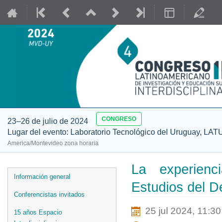
CONGRESO
23–26 de julio de 2024
Lugar del evento: Laboratorio Tecnológico del Uruguay, LAT
America/Montevideo zona horaria
La experienci
Event
Información general
Estudios del De
menu
Conferencistas invitados
25 jul 2024, 11:30
15 años Espacio