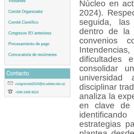
Visitantes
Núcleo en act
2024). Respec
Comité Organizador
seguida, las
Comité Científico
dentro de la
Congresos IEI anteriores
convenios co
Procesamiento de pago
Intendencias
Convocatoria de resúmenes
dificultades
consolidar un
Contacto
universida
congresoiei2024@ei.udelar.edu.uy
disciplinar tra
+598 2408 9010
analiza la exp
en clave de 
identificand
estrategias p
plantea desde 