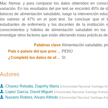
Mac Nemar, y para comparar los datos obtenidos en conocimi
variación. En los resultados del pre test se encontró 40% de d
básicos de alimentación saludable, luego la intervención edu
los valores al 47% en el post test. Se concluye que el tr
estudiantes de enfermería y los docentes de la institución 
conocimientos y hábitos de alimentación saludable en los 
investigar otros factores que están afectando estas prácticas de
Palabras clave
Alimentación saludable, pr
País o países del que provienen los autores
PERÚ
¿Completó los datos de afiliación institucional y país de todos los autores?
SI
Autores
Chavez Rebatta, Dapnhy Maria
(
Universidad Nacional Santiago A
Lopez Garcia, David Miguel
(
Universidad Nacional Santiago Antún
Navarro Robles, Alvaro Alfredo
(
Universidad Nacional Santiago An