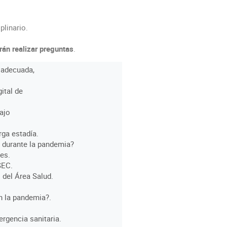
plinario.
rán realizar preguntas
.
n adecuada,
ital de
bajo
rga estadía.
d durante la pandemia?
es.
SEC.
del Área Salud.
n la pandemia?.
rgencia sanitaria.