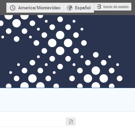
Inicio de sesión
America/Montevideo
Español