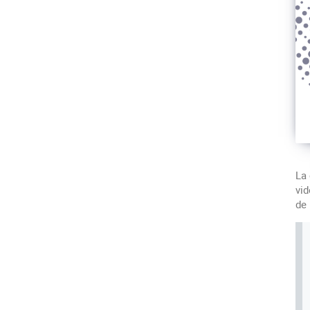
La 
vid
de 