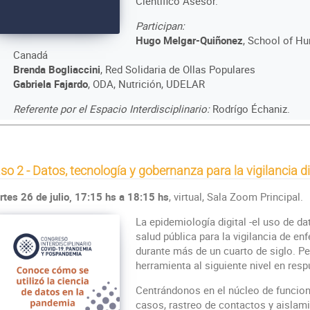
Científico Asesor.
Participan:
Hugo Melgar-Quiñonez
, School of Hu
Canadá
Brenda Bogliaccini
, Red Solidaria de Ollas Populares
Gabriela Fajardo
, ODA, Nutrición, UDELAR
Referente por el Espacio Interdisciplinario:
Rodrígo Échaniz.
so 2 - Datos, tecnología y gobernanza para la vigilancia di
tes 26 de julio, 17:15 hs a 18:15 hs
, virtual, Sala Zoom Principal.
La epidemiología digital -el uso de d
salud pública para la vigilancia de e
durante más de un cuarto de siglo. Pe
herramienta al siguiente nivel en res
Centrándonos en el núcleo de funcion
casos, rastreo de contactos y aislam