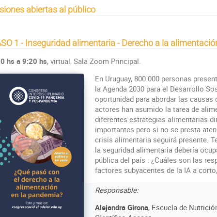
siones abiertas al público
SO 1 - Inseguridad alimentaria - Derecho a la alimentaci
0 hs a 9:20 hs
, virtual, Sala Zoom Principal.
En Uruguay, 800.000 personas present
la Agenda 2030 para el Desarrollo So
oportunidad para abordar las causas de
actores han asumido la tarea de alime
diferentes estrategias alimentarias 
importantes pero si no se presta atenc
crisis alimentaria seguirá presente. 
la seguridad alimentaria debería ocupa
pública del país : ¿Cuáles son las re
factores subyacentes de la IA a corto
Responsable:
Alejandra Girona
, Escuela de Nutrició