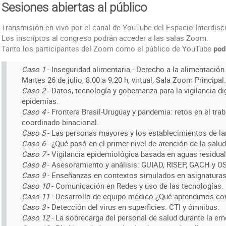
Sesiones abiertas al público
Transmisión en vivo por el canal de YouTube del Espacio Interdisci
Los inscriptos al congreso podrán acceder a las salas Zoom.
Tanto los participantes del Zoom como el público de YouTube
pod
Caso 1
- Inseguridad alimentaria - Derecho a la alimentació
Martes 26 de julio, 8:00 a 9:20 h, virtual, Sala Zoom Principal.
Caso 2
- Datos, tecnología y gobernanza para la vigilancia dig
epidemias.
Caso 4
- Frontera Brasil-Uruguay y pandemia: retos en el tra
coordinado binacional.
Caso 5
- Las personas mayores y los establecimientos de la
Caso 6
- ¿Qué pasó en el primer nivel de atención de la salu
Caso 7
- Vigilancia epidemiológica basada en aguas residual
Caso 8
- Asesoramiento y análisis: GUIAD, RISEP, GACH y O
Caso 9
- Enseñanzas en contextos simulados en asignaturas 
Caso 10
- Comunicación en Redes y uso de las tecnologías.
Caso 11
- Desarrollo de equipo médico ¿Qué aprendimos co
Caso 3
- Detección del virus en superficies: CTI y ómnibus.
Caso 12
- La sobrecarga del personal de salud durante la eme