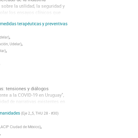
sobre la utilidad, la seguridad y
olar los ensayos clínicos que
e contralor. Los fabricantes de
s medidas terapéuticas y preventivas
,
delar
)
,
ción, Udelar
)
,
lar
)
)
us: tensiones y diálogos
rente a la COVID-19 en Uruguay",
idad de narrativas existentes en
y. Las distintas narrativas
humanidades
(Eje 2_5, THU 28 - #30)
,
LACIP Ciudad de México
)
,