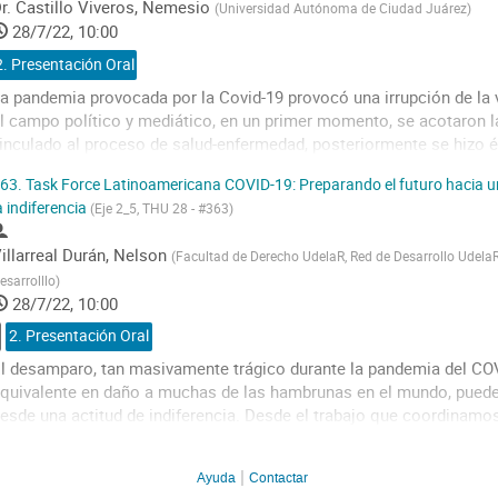
ontribution
r.
Castillo Viveros, Nemesio
(
Universidad Autónoma de Ciudad Juárez
)
age
28/7/22, 10:00
2. Presentación Oral
a pandemia provocada por la Covid-19 provocó una irrupción de la v
l campo político y mediático, en un primer momento, se acotaron l
inculado al proceso de salud-enfermedad, posteriormente se hizo 
conómicas de la pandemia y los confinamientos. Junto a estos aná
63.
Task Force Latinoamericana COVID-19: Preparando el futuro hacia
istintos...
a indiferencia
(Eje 2_5, THU 28 - #363)
o
illarreal Durán, Nelson
o
(
Facultad de Derecho UdelaR, Red de Desarrollo UdelaR
ontribution
esarrolllo
)
age
28/7/22, 10:00
2. Presentación Oral
l desamparo, tan masivamente trágico durante la pandemia del COV
quivalente en daño a muchas de las hambrunas en el mundo, puede 
esde una actitud de indiferencia. Desde el trabajo que coordinamos
ncargado al Instituto de Desarrollo Humano Integral de la PUCP de 
esarrollo...
Ayuda
Contactar