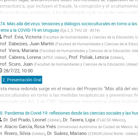
age
armacéutica, que incluyen el fraude, la corrupción y el ocultamiento 
ficacia de sus productos, y ha desplegado todo su poder para contr
ustentan la aprobación de sus fármacos por parte de los órganos d
74.
Más allá del virus: tensiones y diálogos socioculturales en torno a la
acunas...
rente a la COVID-19 en Uruguay
(Eje 2_5, THU 28 - #274)
Prof.
Evia, Victoria
o
(
Facultad de Humanidades y Ciencias de la Educación, U
o
rof.
Dabezies, Juan Martín
(
Facultad de Humanidades y Ciencias de la Educa
ontribution
rof.
Viera, Mariana
(
Facultad de Humanidades y Ciencias de la Educación, Ude
age
rof.
Cabrera, Lorena
,
Prof.
Poliak, Leticia
,
(
APEX, Udelar
)
(
Udelar
)
rof.
Scuro, Juan
(
Facultad de Humanidades y Ciencias de la Educación, Udelar
28/7/22, 10:00
2. Presentación Oral
sta mesa redonda surge en el marco del Proyecto "Más allá del vir
ocioculturales en torno a las medidas terapéuticas y preventivas f
inanciado por Art. 2 de CSIC. Queremos intercambiar sobre la plural
orno a las medidas de prevención y tratamiento del COVID en Urugua
0.
Pandemia de Covid-19: reflexiones desde las ciencias sociales y las 
ompiten...
Dr.
Del Prado, Leonel
,
Dr.
Tavera, Ligia
,
(
Udelar
)
(
FLACSO México
)
o
r.
Alacio García, Rosa Ynés
(
Universidad Autónoma de Ciudad de México. A
o
r.
Rivero, Silvia
,
Dr.
Suárez, Mariano
(
Udelar
)
(
CENUR Litoral Norte - Udelar
)