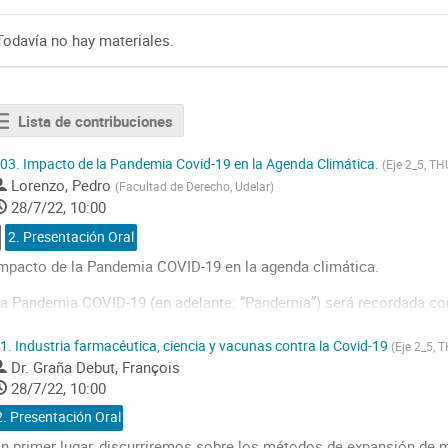
Todavía no hay materiales.
Lista de contribuciones
03.
Impacto de la Pandemia Covid-19 en la Agenda Climática.
(Eje 2_5, TH
Lorenzo, Pedro
(
Facultad de Derecho, Udelar
)
28/7/22, 10:00
2. Presentación Oral
mpacto de la Pandemia COVID-19 en la agenda climática.
a Pandemia COVID-19 (en adelante: “Pandemia”) será recordada co
i bien la comunidad internacional tuvo distintos desafíos en los úl
osteriores a la finalización de la Segunda Guerra Mundial, la mayor
1.
Industria farmacéutica, ciencia y vacunas contra la Covid-19
(Eje 2_5, 
n vilo a los Estados fueron a causa de...
Dr.
Graña Debut, François
28/7/22, 10:00
o
2. Presentación Oral
o
ontribution
n primer lugar, discurriremos sobre los métodos de expansión de m