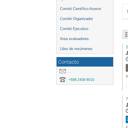
Comité Científico Asesor
Comité Organizador
Comité Ejecutivo
Area evaluadores
2
Libro de resúmenes
Contacto
.
covid19.congresoei@gmail.com
I
+598 2408 9010
L
S
p
7
e
G
t
c
E