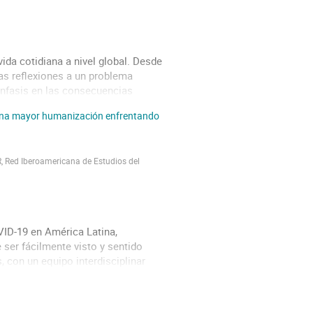
ida cotidiana a nivel global. Desde
as reflexiones a un problema
énfasis en las consecuencias
lisis se abrieron caminos
 una mayor humanización enfrentando
, Red Iberoamericana de Estudios del
ID-19 en América Latina,
ser fácilmente visto y sentido
, con un equipo interdisciplinar
Lima, por el Dicasterio de