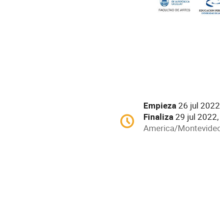
Conference
Empieza
26 jul 2022
information
Finaliza
29 jul 2022,
Fecha/Hora
All
America/Montevide
times
are
in
America/Montevide