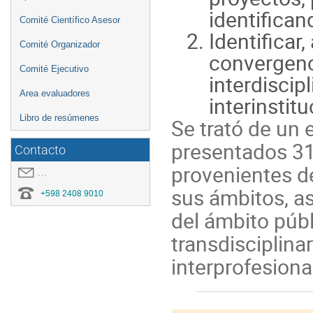
identifica
Comité Científico Asesor
Identificar
Comité Organizador
convergenci
Comité Ejecutivo
interdiscipl
Area evaluadores
interinstit
Libro de resúmenes
Se trató de un 
presentados 31
Contacto
provenientes d
covid19.congresoei@gmail.com
sus ámbitos, as
+598 2408 9010
del ámbito públi
transdisciplinar
interprofesiona