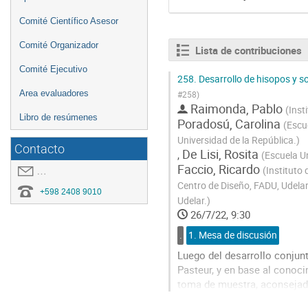
Comité Científico Asesor
Comité Organizador
Lista de contribuciones
Comité Ejecutivo
258.
Desarrollo de hisopos y 
Area evaluadores
#258)
Raimonda, Pablo
(
Inst
Libro de resúmenes
Poradosú, Carolina
(
Escu
Universidad de la República.
)
Contacto
De Lisi, Rosita
,
(
Escuela Un
Faccio, Ricardo
(
Instituto 
covid19.congresoei@gmail.com
Centro de Diseño, FADU, Udelar
+598 2408 9010
Udelar.
)
26/7/22, 9:30
.
1. Mesa de discusión
Luego del desarrollo conjunt
Pasteur, y en base al conoc
toma de muestra, aconsejado
Facultades de Química, Ingen