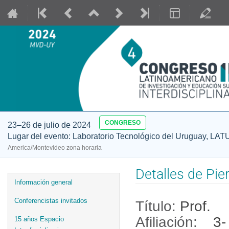
CONGRESO
23–26 de julio de 2024
Lugar del evento: Laboratorio Tecnológico del Uruguay, LAT
America/Montevideo zona horaria
Detalles de Pie
Event
Información general
menu
Conferencistas invitados
Título:
Prof.
Afiliación:
3
15 años Espacio