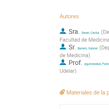
Autores
Sra.
(
De
Severi, Cecilia
Facultad de Medicin
Sr.
(
Dep
Barrero, Gabriel
de Medicina
)
Prof.
Aguirrezábal, Patri
Udelar
)
Materiales de la 