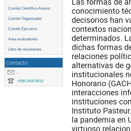
Las formas de ar
conocimiento téc
Comité Científico Asesor
decisorios han v
Comité Organizador
contextos nacion
Comité Ejecutivo
determinados. L
Area evaluadores
dichas formas de
Libro de resúmenes
relaciones polít
Contacto
alternativas de 
institucionales 
covid19.congresoei@gmail.com
Honorario (GACH)
+598 2408 9010
interacciones in
instituciones co
Instituto Pasteur
la pandemia en U
virtuoso relacio