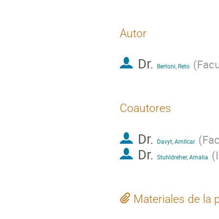
Autor
Dr.
(
Facu
Bertoni, Reto
Coautores
Dr.
(
Fac
Davyt, Amílcar
Dr.
(
Stuhldreher, Amalia
Materiales de la 