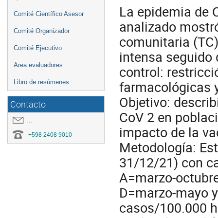
La epidemia de 
Comité Científico Asesor
analizado mostró
Comité Organizador
comunitaria (TC
Comité Ejecutivo
intensa seguido
Area evaluadores
control: restric
farmacológicas y
Libro de resúmenes
Objetivo: descri
Contacto
CoV 2 en poblaci
covid19.congresoei@gmail.com
impacto de la va
+598 2408 9010
Metodología: Est
31/12/21) con c
A=marzo-octubre
D=marzo-mayo y 
casos/100.000 ha