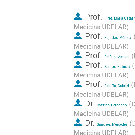
Prof.
Pírez, María Catali
Medicina UDELAR
)
Prof.
Pujadas, Mónica
Medicina UDELAR
)
Prof.
(
Delfino, Marcos
Prof.
(
Barrios, Patricia
Medicina UDELAR
)
Prof.
(
Peluffo, Gabriel
Medicina UDELAR
)
Dr.
(
D
Bazzino, Fernando
Medicina UDELAR
)
Dr.
(
D
Sanchez, Mercedes
Medicina UDELAR
)