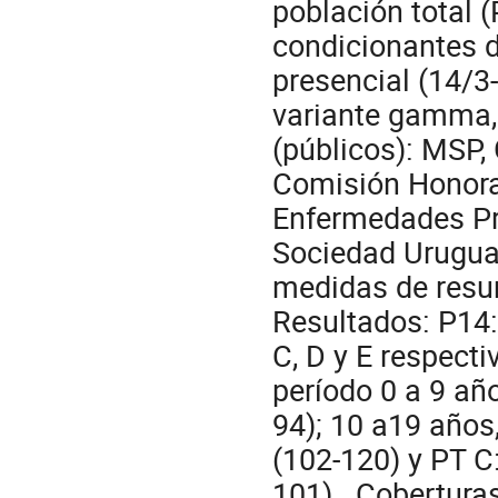
población total 
condicionantes d
presencial (14/3
variante gamma, 
(públicos): MSP,
Comisión Honorar
Enfermedades Pre
Sociedad Uruguay
medidas de res
Resultados: P14: 
C, D y E respect
período 0 a 9 año
94); 10 a19 años,
(102-120) y PT C:
101).. Cobertura