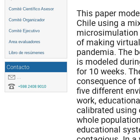
Comité Científico Asesor
This paper model
Chile using a mi
Comité Organizador
microsimulation 
Comité Ejecutivo
of making virtua
Area evaluadores
pandemia. The be
Libro de resúmenes
is modeled durin
Contacto
for 10 weeks. Th
covid19.congresoei@gmail.com
consequence of th
+598 2408 9010
five different e
work, educationa
calibrated using
whole population
educational syste
contagious. In a