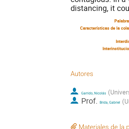
distancing, it co
Palabra
Interdi
Interinstituci
Autores
(
Univer
Garrido, Nicolás
Prof.
(
U
Brida, Gabriel
Materiales de la 