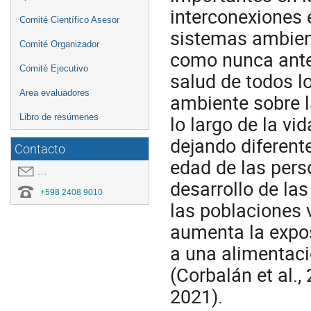
interconexiones 
Comité Científico Asesor
sistemas ambient
Comité Organizador
como nunca antes
Comité Ejecutivo
salud de todos lo
Area evaluadores
ambiente sobre l
lo largo de la vi
Libro de resúmenes
dejando diferente
Contacto
edad de las pers
covid19.congresoei@gmail.com
desarrollo de la
+598 2408 9010
las poblaciones 
aumenta la expos
a una alimentaci
(Corbalán et al.,
2021).