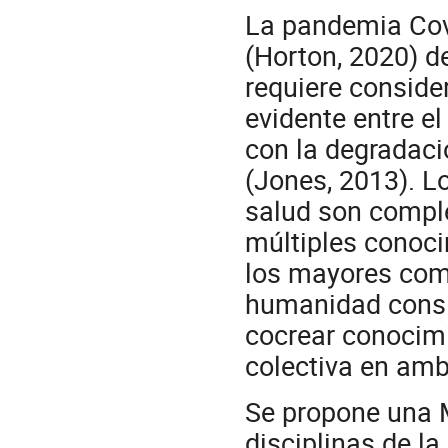
La pandemia Cov
(Horton, 2020) de
requiere conside
evidente entre e
con la degradac
(Jones, 2013). L
salud son comple
múltiples conoc
los mayores com
humanidad consi
cocrear conocimi
colectiva en amb
Se propone una 
disciplinas de l