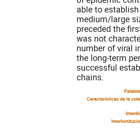
able to establis
medium/large siz
preceded the fir
was not characte
number of viral 
the long-term pe
successful esta
chains.
Palabra
Interdi
Interinstituci