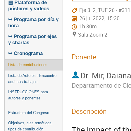
▤ Plataforma de
pósteres y videos
Eje 3_2, TUE 26 - #311
26 jul 2022, 15:30
➥ Programa por día y
1h 30m
hora
Sala Zoom 2
➥ Programa por ejes
y charlas
➥ Cronograma
Ponente
Lista de contribuciones
Dr.
Mir, Daian
Lista de Autores - Encuentre
aquí sus trabajos
Departamento de Cien
INSTRUCCIONES para
autores y ponentes
Descripción
Estructura del Congreso
Objetivos, ejes temáticos,
The impact of t
tipos de contribución