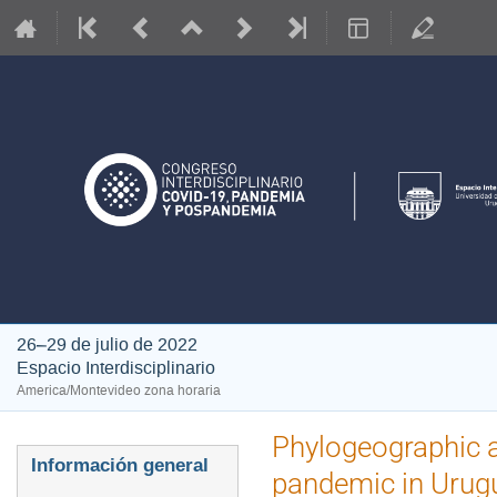
26–29 de julio de 2022
Espacio Interdisciplinario
America/Montevideo zona horaria
Phylogeographic a
Event
Información general
pandemic in Urug
menu