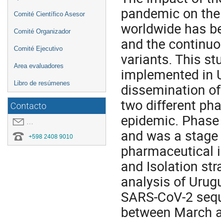
pandemic on the
Comité Científico Asesor
worldwide has be
Comité Organizador
and the continu
Comité Ejecutivo
variants. This s
Area evaluadores
implemented in U
Libro de resúmenes
dissemination of
two different pha
Contacto
epidemic. Phase
covid19.congresoei@gmail.com
and was a stage 
+598 2408 9010
pharmaceutical i
and Isolation st
analysis of Urug
SARS-CoV-2 seque
between March an