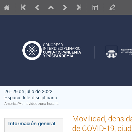
26–29 de julio de 2022
Espacio Interdisciplinario
America/Montevideo zona horaria
Movilidad, densid
Event
Información general
de COVID-19, ciud
menu