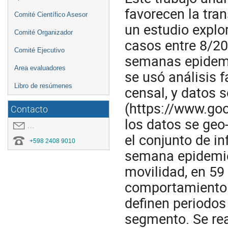
favorecen la tra
Comité Científico Asesor
un estudio explo
Comité Organizador
casos entre 8/20
Comité Ejecutivo
semanas epidemi
Area evaluadores
se usó análisis 
Libro de resúmenes
censal, y datos 
(https://www.go
Contacto
los datos se geo
covid19.congresoei@gmail.com
el conjunto de i
+598 2408 9010
semana epidemio
movilidad, en 59
comportamiento 
definen periodos
segmento. Se rea