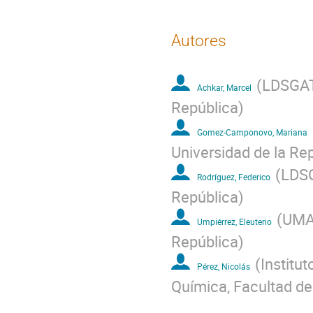
Autores
(
LDSGAT 
Achkar, Marcel
República
)
Gomez-Camponovo, Mariana
Universidad de la Re
(
LDSG
Rodríguez, Federico
República
)
(
UMAD
Umpiérrez, Eleuterio
República
)
(
Institut
Pérez, Nicolás
Química, Facultad de 