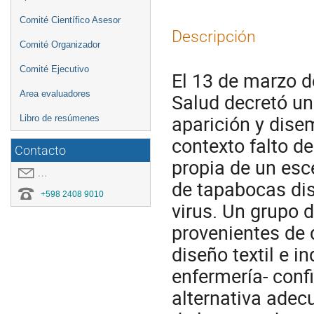
Comité Científico Asesor
Descripción
Comité Organizador
Comité Ejecutivo
El 13 de marzo d
Area evaluadores
Salud decretó un
aparición y dise
Libro de resúmenes
contexto falto d
Contacto
propia de un esce
covid19.congresoei@gmail.com
de tapabocas dis
+598 2408 9010
virus. Un grupo 
provenientes de d
diseño textil e i
enfermería- conf
alternativa adec