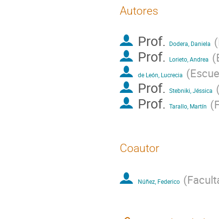
Autores
Prof.
(
Dodera, Daniela
Prof.
(
Lorieto, Andrea
(
Escuel
de León, Lucrecia
Prof.
Stebniki, Jéssica
Prof.
(
F
Tarallo, Martín
Coautor
(
Facult
Núñez, Federico