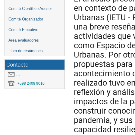
en contexto de p
Comité Científico Asesor
Urbanas (IETU - 
Comité Organizador
una breve reseña
Comité Ejecutivo
actividades que 
Area evaluadores
como Espacio de 
Libro de resúmenes
Urbanas. Por otr
propuestas para e
Contacto
acontecimiento d
covid19.congresoei@gmail.com
realizado tuvo e
+598 2408 9010
reflexión y análi
impactos de la p
construir conoci
pandemia, y sus 
capacidad resili