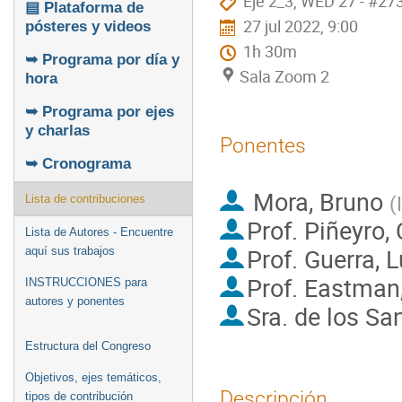
Eje 2_3, WED 27 - #27
▤ Plataforma de
27 jul 2022, 9:00
pósteres y videos
1h 30m
➥ Programa por día y
Sala Zoom 2
hora
➥ Programa por ejes
y charlas
Ponentes
➥ Cronograma
Mora, Bruno
(
Lista de contribuciones
Prof.
Piñeyro, 
Lista de Autores - Encuentre
Prof.
Guerra, L
aquí sus trabajos
Prof.
Eastman,
INSTRUCCIONES para
autores y ponentes
Sra.
de los San
Estructura del Congreso
Objetivos, ejes temáticos,
Descripción
tipos de contribución