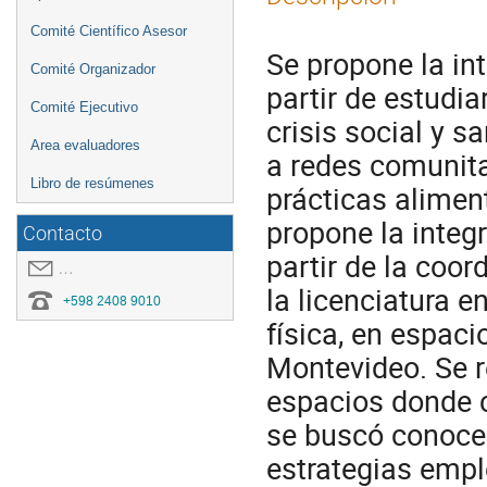
Comité Científico Asesor
Se propone la int
Comité Organizador
partir de estudia
Comité Ejecutivo
crisis social y 
Area evaluadores
a redes comunita
Libro de resúmenes
prácticas alimen
propone la integ
Contacto
partir de la coor
covid19.congresoei@gmail.com
la licenciatura e
+598 2408 9010
física, en espaci
Montevideo. Se r
espacios donde co
se buscó conocer
estrategias empl