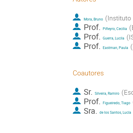
(
Institut
Mora, Bruno
Prof.
(
Piñeyro, Cecilia
Prof.
(
I
Guerra, Lucila
Prof.
(
Eastman, Paula
Coautores
Sr.
(
Esc
Silveira, Ramiro
Prof.
Figueiredo, Tiago
Sra.
de los Santos, Lucía