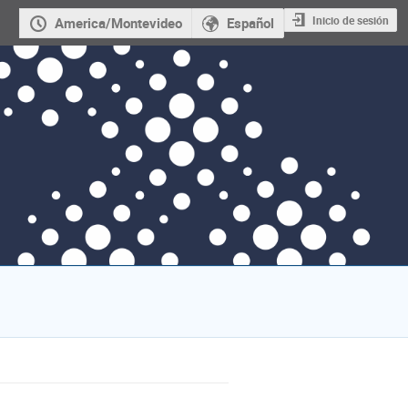
Inicio de sesión
America/Montevideo
Español