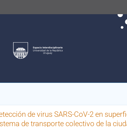
etección de virus SARS-CoV-2 en superfi
istema de transporte colectivo de la ciu