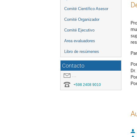
D
Comité Científico Asesor
Comité Organizador
Pro
mul
Comité Ejecutivo
sup
Area evaluadores
res
Libro de resúmenes
Par
Por
Contacto
Dr.
covid19.congresoei@gmail.com
Por
Po
+598 2408 9010
A