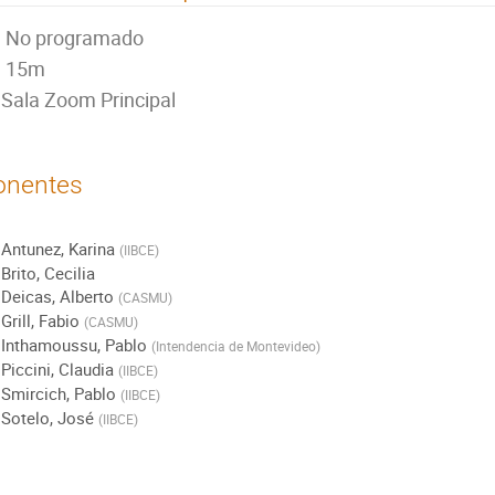
No programado
15m
Sala Zoom Principal
onentes
Antunez, Karina
(
IIBCE
)
Brito, Cecilia
Deicas, Alberto
(
CASMU
)
Grill, Fabio
(
CASMU
)
Inthamoussu, Pablo
(
Intendencia de Montevideo
)
Piccini, Claudia
(
IIBCE
)
Smircich, Pablo
(
IIBCE
)
Sotelo, José
(
IIBCE
)