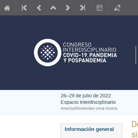
26–29 de julio de 2022
Espacio Interdisciplinario
America/Montevideo zona horaria
D
Event
Información general
s
menu