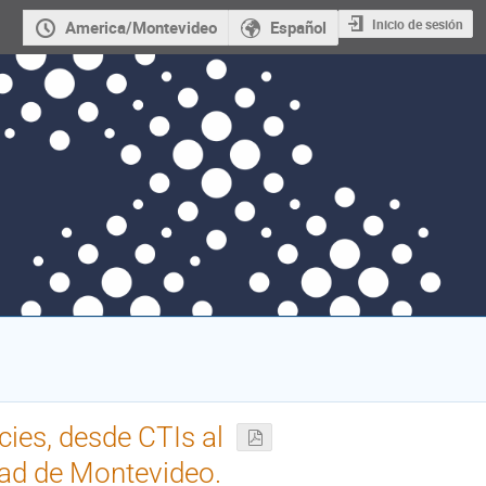
Inicio de sesión
America/Montevideo
Español
cies, desde CTIs al
dad de Montevideo.