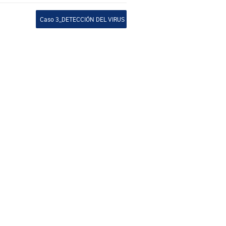
Caso 3_DETECCIÓN DEL VIRUS EN SUPERFICIES: CTI Y ÓMNIBUS. Me