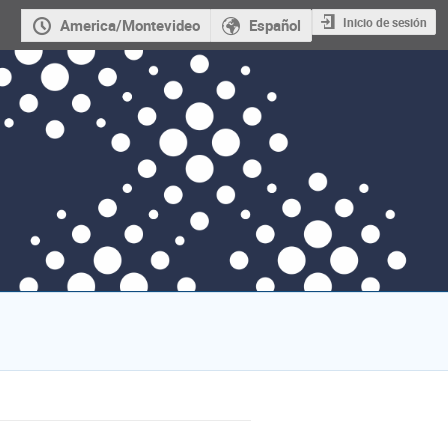
Inicio de sesión
America/Montevideo
Español