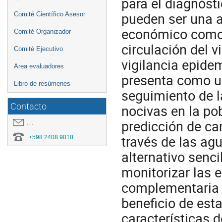
para el diagnósti
pueden ser una al
Comité Científico Asesor
económico como 
Comité Organizador
circulación del 
Comité Ejecutivo
vigilancia epide
Area evaluadores
presenta como un
Libro de resúmenes
seguimiento de l
Contacto
nocivas en la pob
predicción de ca
covid19.congresoei@gmail.com
través de las ag
+598 2408 9010
alternativo senci
monitorizar las 
complementaria a
beneficio de est
características 