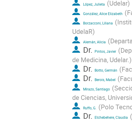
(
Udelar
)
López, Julieta
(
F
González, Alice Elizabeth
(
Insti
Borzacconi, Liliana
UdelaR
)
(
Departa
Alemán, Alicia
Dr.
(
Dep
Pintos, Javier
de Medicina, Udelar.
)
Dr.
(
Fac
Botto, Germán
Dr.
(
Facu
Berois, Mabel
(
Secció
Mirazo, Santiago
de Ciencias, Universi
(
Polo Tecno
Ruffo, G.
Dr.
Etchebehere, Claudia