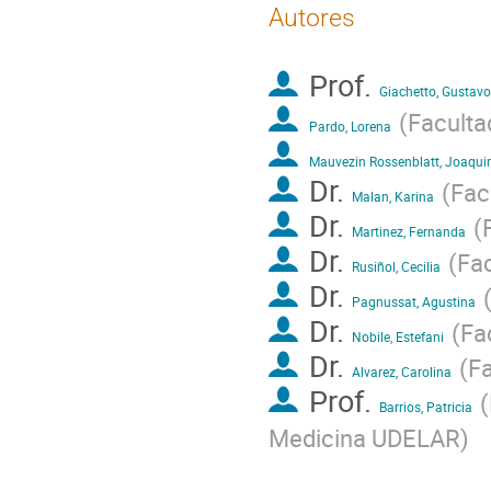
Autores
Prof.
Giachetto, Gustavo
(
Faculta
Pardo, Lorena
Mauvezin Rossenblatt, Joaqui
Dr.
(
Fac
Malan, Karina
Dr.
(
Martinez, Fernanda
Dr.
(
Fa
Rusiñol, Cecilia
Dr.
Pagnussat, Agustina
Dr.
(
Fa
Nobile, Estefani
Dr.
(
F
Alvarez, Carolina
Prof.
(
Barrios, Patricia
Medicina UDELAR
)