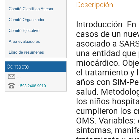
Descripción
Comité Científico Asesor
Comité Organizador
Introducción: En 
casos de un nue
Comité Ejecutivo
asociado a SARS-
Area evaluadores
una entidad que
Libro de resúmenes
miocárdico. Objet
Contacto
el tratamiento y
covid19.congresoei@gmail.com
años con SIM-Ped
+598 2408 9010
salud. Metodologí
los niños hospita
cumplieron los c
OMS. Variables: e
síntomas, manife