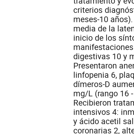
tratamiento y ev
criterios diagnó
meses-10 años). 
media de la laten
inicio de los sín
manifestaciones f
digestivas 10 y
Presentaron anem
linfopenia 6, pl
dímeros-D aumen
mg/L (rango 16 -
Recibieron trat
intensivos 4: in
y ácido acetil sa
coronarias 2, alt